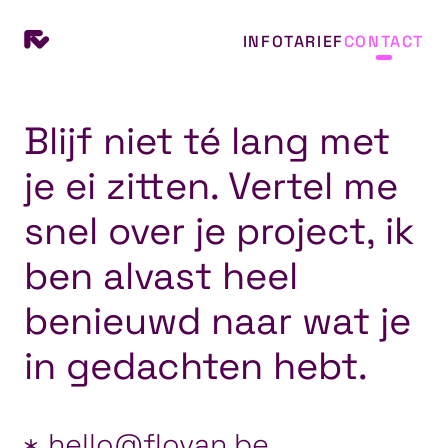
INFO
TARIEF
CONTACT
Blijf niet té lang met
CONTACT OPNEMEN
je ei zitten. Vertel me
snel over je project, ik
ben alvast heel
benieuwd naar wat je
in gedachten hebt.
hello@flovan.be